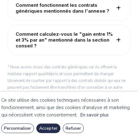
Comment fonctionnent les contrats
génériques mentionnés dans l'annexe ?
Comment calculez-vous le "gain entre 1%
et 3% par an" mentionné dans la section
conseil ?
1
Nous avons choisi des contrats génériques car ils offrent le
meilleur rapport qualité/prix et vous permettent de changer
librement de courtier par rapport à des contrats dédiés qui eux ne
peuvent pas facilement être transférés d'un conseiller à un autre
(contrats dits "internet")
Ce site utilise des cookies techniques nécessaires à son
fonctionnement, ainsi que des cookies d'analyse et marketing
qui nécessitent votre consentement.
En savoir plus
Personnaliser
Accepter
Refuser