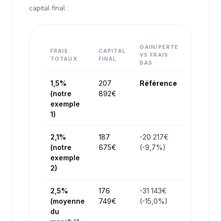
capital final :
GAIN/PERTE
FRAIS
CAPITAL
VS FRAIS
TOTAUX
FINAL
BAS
1,5%
207
Référence
(notre
892€
exemple
1)
2,1%
187
-20 217€
(notre
675€
(-9,7%)
exemple
2)
2,5%
176
-31 143€
(moyenne
749€
(-15,0%)
du