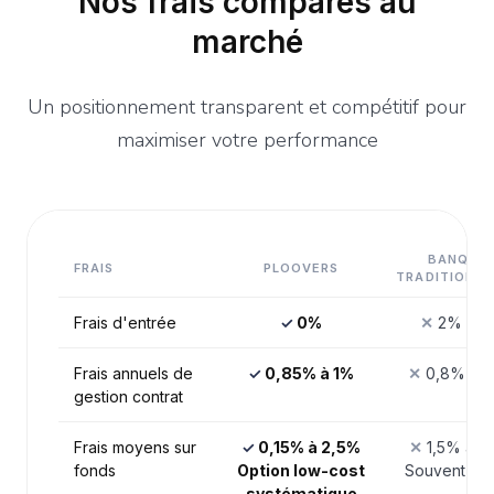
Nos frais comparés au
marché
Un positionnement transparent et compétitif pour
maximiser votre performance
BANQUE
FRAIS
PLOOVERS
TRADITIONNE
Frais d'entrée
✓
0%
✕
2% à 5
Frais annuels de
✓
0,85% à 1%
✕
0,8% à 1
gestion contrat
Frais moyens sur
✓
0,15% à 2,5%
✕
1,5% à 2
fonds
Option low-cost
Souvent ma
systématique