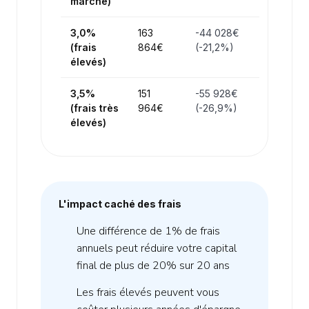
marché)
3,0%
163
-44 028€
(frais
864€
(-21,2%)
élevés)
3,5%
151
-55 928€
(frais très
964€
(-26,9%)
élevés)
L'impact caché des frais
Une différence de 1% de frais
annuels peut réduire votre capital
final de plus de 20% sur 20 ans
Les frais élevés peuvent vous