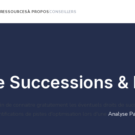
S
RESSOURCES
À PROPOS
CONSEILLERS
e Successions & 
in de connaitre gratuitement les éventuels droits de suc
entifications de pistes d'optimisation lors d'une
Analyse Pa