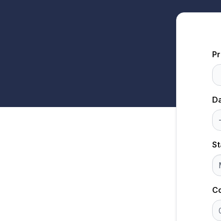
P
Da
St
Co