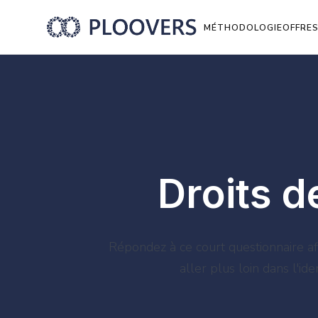
MÉTHODOLOGIE
OFFRE
Droits d
Répondez à ce court questionnaire af
aller plus loin dans l'id